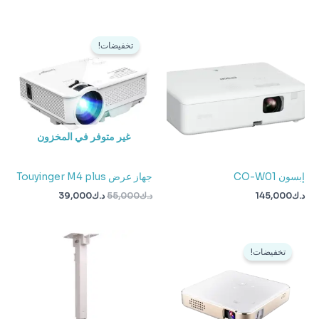
السعر
السعر
الأصلي
الحالي
تخفيضات!
هو:
هو:
د.ك55,000.
د.ك39,000.
غير متوفر في المخزون
إبسون CO-W01
جهاز عرض Touyinger M4 plus
د.ك
145,000
د.ك
55,000
د.ك
39,000
السعر
السعر
نطاق
الأصلي
الحالي
السعر:
تخفيضات!
هو:
هو:
من
د.ك89,000.
د.ك59,000.
خلال