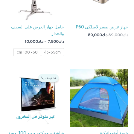
جهاز عرض صغير لاسلكي P60
حامل جهاز العرض على السقف
والجدار
د.ك
89,000
د.ك
59,000
د.ك
7,500
–
د.ك
10,000
60- 100 cm
43-65cm
السعر
السعر
الأصلي
الحالي
تخفيضات!
هو:
هو:
د.ك45,000.
د.ك22,500.
غير متوفر في المخزون
خيمة أوتوماتيكية
شاشة بروجكتور حجم 100 بوصة