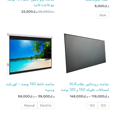
مع قاعدة ثلاثية
د.ك
9,000
د.ك
45,000
د.ك
22,500
blue
نطاق
نطاق
السعر:
السعر:
من
من
خلال
خلال
شاشة بروجكتور نظام ALR
شاشة حائط 150 بوصة – كهربائية
لمسافات طويلة 150 و 120 بوصة
ويدوية
د.ك
119,000
–
د.ك
149,000
د.ك
39,000
–
د.ك
59,000
Manual
Electric
150
120