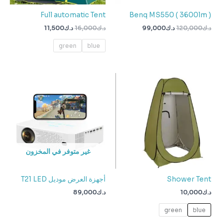
Full automatic Tent
Benq MS550 ( 3600lm )
د.ك
120,000
د.ك
99,000
د.ك
16,000
د.ك
11,500
green
blue
غير متوفر في المخزون
Shower Tent
أجهزة العرض موديل T21 LED
د.ك
10,000
د.ك
89,000
green
blue