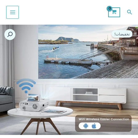
خطي
لى
البحث
لمحتوى
السعر
السعر
الأصلي
الحالي
تخفيضات!
هو:
هو:
د.ك55,000.
د.ك29,000.